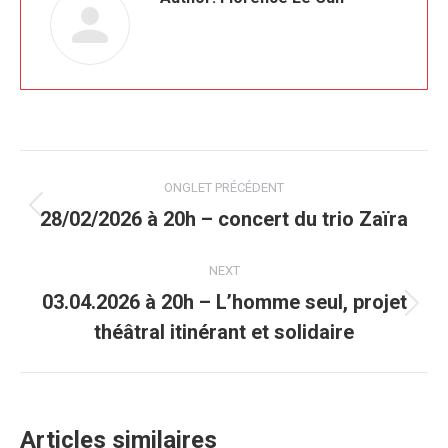
Post
ONGLET PRÉCÉDENT
navigation
28/02/2026 à 20h – concert du trio Zaïra
Previous
post:
NEXT
03.04.2026 à 20h – L’homme seul, projet
Next
théâtral itinérant et solidaire
post:
Articles similaires