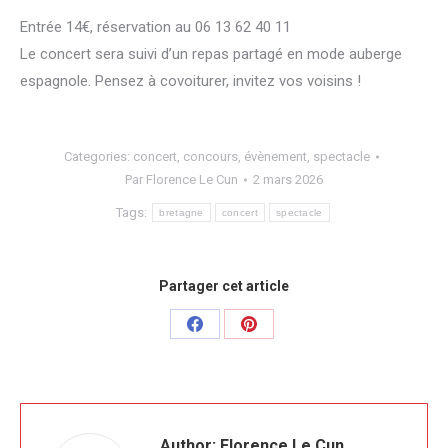
Entrée 14€, réservation au 06 13 62 40 11
Le concert sera suivi d’un repas partagé en mode auberge
espagnole. Pensez à covoiturer, invitez vos voisins !
Categories:
concert
,
concours
,
évènement
,
spectacle
Par
Florence Le Cun
2 mars 2026
Tags:
bretagne
concert
spectacle
Partager cet article
Share
Share
on
on
Facebook
Pinterest
Author:
Florence Le Cun