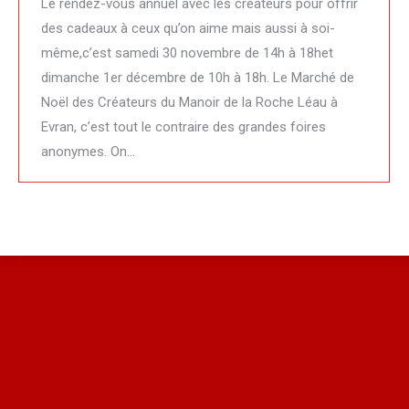
Le rendez-vous annuel avec les créateurs pour offrir
des cadeaux à ceux qu’on aime mais aussi à soi-
même,c’est samedi 30 novembre de 14h à 18het
dimanche 1er décembre de 10h à 18h. Le Marché de
Noël des Créateurs du Manoir de la Roche Léau à
Evran, c’est tout le contraire des grandes foires
anonymes. On…