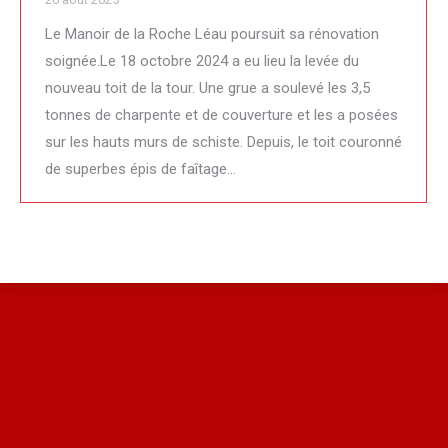
Le Manoir de la Roche Léau poursuit sa rénovation
soignée.Le 18 octobre 2024 a eu lieu la levée du
nouveau toit de la tour. Une grue a soulevé les 3,5
tonnes de charpente et de couverture et les a posées
sur les hauts murs de schiste. Depuis, le toit couronné
de superbes épis de faîtage…