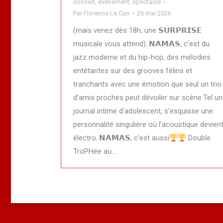
concert
,
évènement
,
spectacle
Par
Florence Le Cun
26 mai 2026
(mais venez dès 18h, une 𝗦𝗨𝗥𝗣𝗥𝗜𝗦𝗘
musicale vous attend)..𝗡𝗔𝗠𝗔𝗦, c’est du
jazz moderne et du hip-hop, des mélodies
entêtantes sur des grooves félins et
tranchants avec une émotion que seul un trio
d’amis proches peut dévoiler sur scène.Tel un
journal intime d’adolescent, s’esquisse une
personnalité singulière où l’acoustique devien
électro..𝗡𝗔𝗠𝗔𝗦, c’est aussi
Double
TroPHée au…