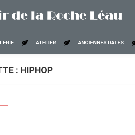
r de la Roche Léau
LERIE
ATELIER
ANCIENNES DATES
TTE :
HIPHOP