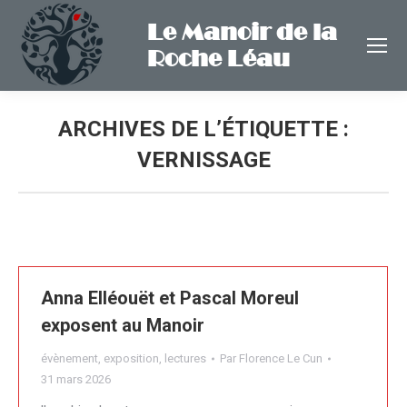
Le Manoir de la
Roche Léau
ARCHIVES DE L’ÉTIQUETTE :
VERNISSAGE
Anna Elléouët et Pascal Moreul
exposent au Manoir
évènement
,
exposition
,
lectures
Par
Florence Le Cun
31 mars 2026