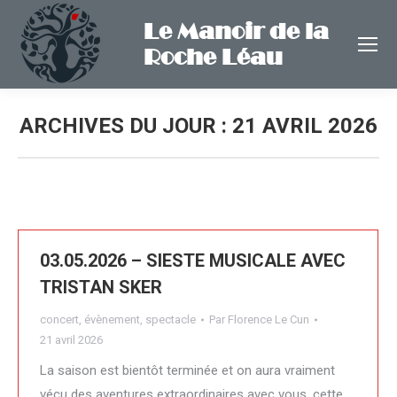
Le Manoir de la
Roche Léau
ARCHIVES DU JOUR :
21 AVRIL 2026
03.05.2026 – SIESTE MUSICALE AVEC
TRISTAN SKER
concert
,
évènement
,
spectacle
Par
Florence Le Cun
21 avril 2026
La saison est bientôt terminée et on aura vraiment
vécu des aventures extraordinaires avec vous, cette