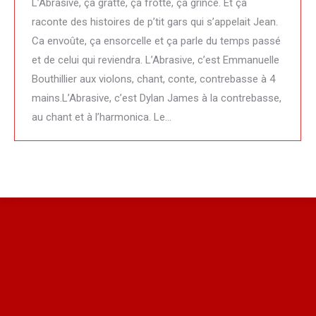
L’Abrasive, ça gratte, ça frotte, ça grince. Et ça
raconte des histoires de p’tit gars qui s’appelait Jean.
Ca envoûte, ça ensorcelle et ça parle du temps passé
et de celui qui reviendra. L’Abrasive, c’est Emmanuelle
Bouthillier aux violons, chant, conte, contrebasse à 4
mains.L’Abrasive, c’est Dylan James à la contrebasse,
au chant et à l’harmonica. Le…