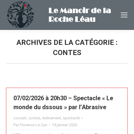
Le Manoir de la
Roche Léau
ARCHIVES DE LA CATÉGORIE :
CONTES
07/02/2026 à 20h30 – Spectacle « Le
monde du dssous » par l’Abrasive
concert
,
contes
,
évènement
,
spectacle
Par
Florence Le Cun
19 janvier 2026